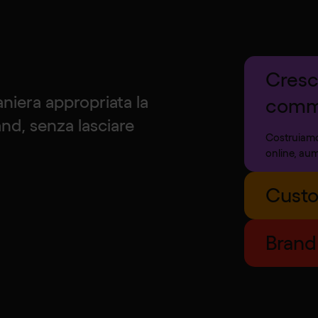
Cresci
niera appropriata la
comm
nd, senza lasciare
Costruiamo
online, aum
Custo
Brand