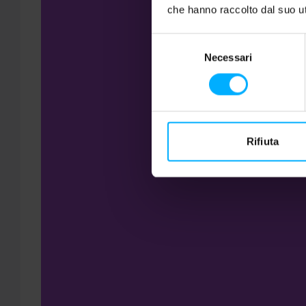
che hanno raccolto dal suo uti
Selezione
Necessari
del
consenso
Rifiuta