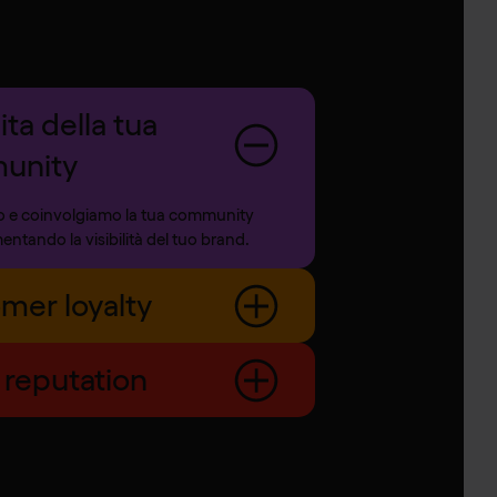
ta della tua
unity
 e coinvolgiamo la tua community
entando la visibilità del tuo brand.
mer loyalty
 reputation