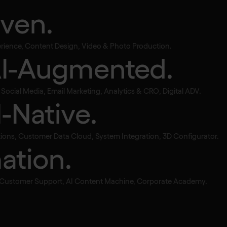
iven.
perience, Content Design, Video & Photo Production.
AI-Augmented.
Marketing. AI-
Augmented.
ocial Media, Email Marketing, Analytics & CRO, Digital ADV.
I-Native.
ions, Customer Data Cloud, System Integration, 3D Configurator.
Pause
ation.
, Customer Support, AI Content Machine, Corporate Academy.