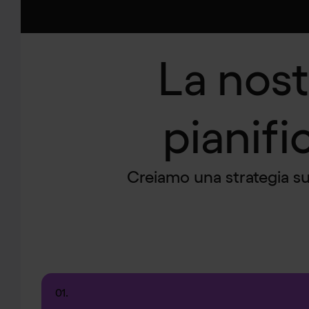
La nost
pianifi
Creiamo una strategia su 
0
1
.