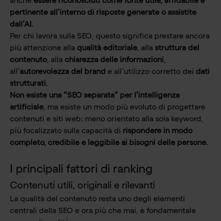
anche
essere riconosciuti come fonte utile, affidabile e
pertinente all’interno di risposte generate o assistite
dall’AI
.
Per chi lavora sulla SEO, questo significa prestare ancora
più attenzione alla
qualità editoriale
, alla
struttura del
contenuto
, alla
chiarezza delle informazioni
,
all’
autorevolezza del brand
e all’utilizzo corretto dei
dati
strutturati
.
Non esiste una “SEO separata” per l’intelligenza
artificiale
, ma esiste un modo più evoluto di progettare
contenuti e siti web: meno orientato alla sola keyword,
più focalizzato sulla capacità di
rispondere in modo
completo, credibile e leggibile ai bisogni delle persone
.
I principali fattori di ranking
Contenuti utili, originali e rilevanti
La qualità del contenuto resta uno degli elementi
centrali della SEO e ora più che mai, è fondamentale