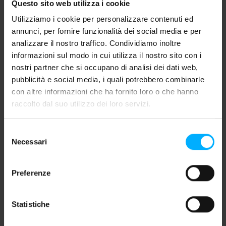
I risultati di Google possono variare in base a diversi
Questo sito web utilizza i cookie
fattori
, tra cui la posizione geografica dell’utente, la
Utilizziamo i cookie per personalizzare contenuti ed
lingua, il dispositivo utilizzato, il contesto della ricerca e,
annunci, per fornire funzionalità dei social media e per
in alcuni casi, le impostazioni dell’account Google (ad
analizzare il nostro traffico. Condividiamo inoltre
es. "
Fonti Preferite
", la funzionalità recentemente
informazioni sul modo in cui utilizza il nostro sito con i
rilasciata anche in Italia).
nostri partner che si occupano di analisi dei dati web,
Questo significa che
due persone possono cercare la
pubblicità e social media, i quali potrebbero combinarle
stessa parola chiave e vedere risultati parzialmente
con altre informazioni che ha fornito loro o che hanno
diversi
. La personalizzazione permette a Google di
raccolto dal suo utilizzo dei loro servizi.
fornire risposte più coerenti con il contesto, soprattutto
per ricerche locali, commerciali o legate a esigenze
Selezione
specifiche.
Necessari
del
Per le aziende, questo rende ancora più importante
consenso
lavorare su
una
strategia SEO
capace di considerare non
solo le keyword, ma anche il pubblico, il mercato, il
Preferenze
territorio, il dispositivo e il momento del percorso di
ricerca
.
Statistiche
Il ruolo dell’intelligenza artificiale nella