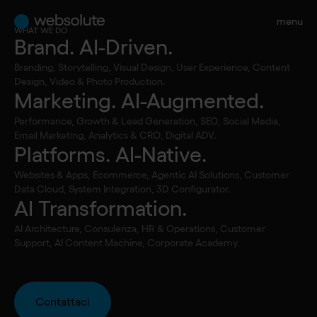
menu
WHAT WE DO
Brand. AI-Driven.
Tutti gli articoli
Branding, Storytelling, Visual Design, User Experience, Content
•
Marketing. AI-Augmented.
Articolo
Design, Video & Photo Production.
Marketing. AI-Augmented.
L’algoritmo di
Performance, Growth & Lead Generation, SEO, Social Media,
ricerca di Google:
Email Marketing, Analytics & CRO, Digital ADV.
Platforms. AI-Native.
dalle keywords
Websites & Apps, Ecommerce, Agentic AI Solutions, Customer
Data Cloud, System Integration, 3D Configurator.
AI Transformation.
all’AI Mode
AI Architecture, Consulenza, HR & Operations, Customer
Support, AI Content Machine, Corporate Academy.
Contattaci