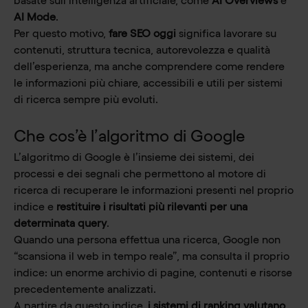
basate sull’intelligenza artificiale, come
AI Overviews
e
AI Mode
.
Per questo motivo,
fare SEO oggi
significa lavorare su
contenuti, struttura tecnica, autorevolezza e qualità
dell’esperienza, ma anche comprendere come rendere
le informazioni più chiare, accessibili e utili per sistemi
di ricerca sempre più evoluti.
Che cos’è l’algoritmo di Google
L’algoritmo di Google è l’insieme dei sistemi, dei
processi e dei segnali che permettono al motore di
ricerca di recuperare le informazioni presenti nel proprio
indice e
restituire i risultati più rilevanti per una
determinata query
.
Quando una persona effettua una ricerca, Google non
“scansiona il web in tempo reale”, ma consulta il proprio
indice: un enorme archivio di pagine, contenuti e risorse
precedentemente analizzati.
A partire da questo indice,
i sistemi di ranking valutano