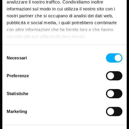
analizzare il nostro traffico. Condividiamo inoltre
2026
2025
2024
2023
informazioni sul modo in cui utilizza il nostro sito con i
nostri partner che si occupano di analisi dei dati web,
07 maggio 2026
DISCOVER
pubblicità e social media, i quali potrebbero combinarle
About
Websolute Internal Dealing
con altre informazioni che ha fornito loro o che hanno
raccolto dal suo utilizzo dei loro servizi.
Progetti
Industry
Selezione
Necessari
Magazine
del
Ultimo aggiornamento:
08/05/2026
consenso
CORPORATE
Lavora con noi
Preferenze
Investor relations
FOLLOW US
LinkedIn
Instagram
Statistiche
Facebook
YouTube
TikTok
Marketing