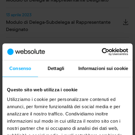
13 aprile 2023
Modulo di Delega-Subdelega al Rappresentante
Designato
Consenso
Dettagli
Informazioni sui cookie
Ultimo aggiornamento:
08/04/2023
Questo sito web utilizza i cookie
Utilizziamo i cookie per personalizzare contenuti ed
annunci, per fornire funzionalità dei social media e per
analizzare il nostro traffico. Condividiamo inoltre
Assemblea Ordinaria e Straordinaria
informazioni sul modo in cui utilizza il nostro sito con i
nostri partner che si occupano di analisi dei dati web,
degli Azionisti del 19 Aprile 2022