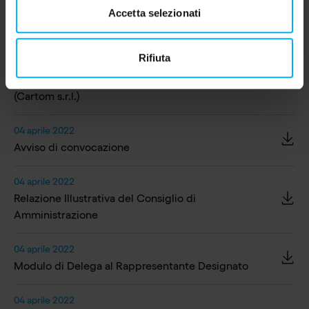
Amministrazione (Innovative-RFK S.p.A. e Paolo
Accetta selezionati
Pescetto)
Rifiuta
12 aprile 2022
Lista n.1 per la nomina del Collegio Sindacale
(Cartom s.r.l.)
04 aprile 2022
Avviso di convocazione
04 aprile 2022
Relazione Illustrativa del Consiglio di
Amministrazione
04 aprile 2022
Modulo di Delega al Rappresentante Designato
04 aprile 2022