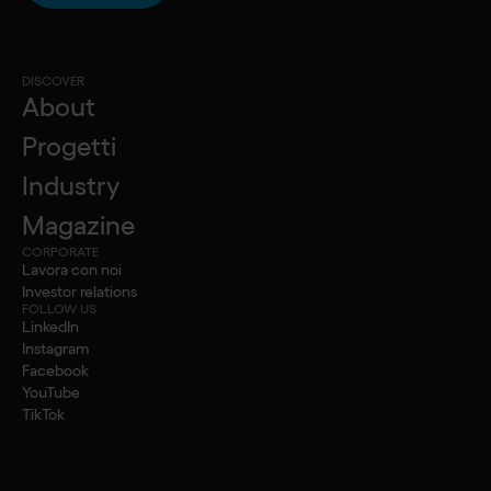
azionisti
DISCOVER
About
Assemblea Ordinaria degli Azionisti
Progetti
del 30 Aprile 2026
Industry
05 giugno 2026
Magazine
Verbale Assemblea Ordinaria degli Azionisti del 30
aprile 2026
CORPORATE
Lavora con noi
Investor relations
15 aprile 2026
FOLLOW US
LinkedIn
Avviso di Convocazione
Instagram
Facebook
15 aprile 2026
YouTube
TikTok
Relazione Illustrativa del Consiglio di
Amministrazione