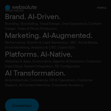
menu
WHAT WE DO
Brand. AI-Driven.
Corporate
Branding, Storytelling, Visual Design, User Experience, Content
governance
Design, Video & Photo Production.
Marketing. AI-Augmented.
Performance, Growth & Lead Generation, SEO, Social Media,
Email Marketing, Analytics & CRO, Digital ADV.
CORPORATE GOVERNANCE
Assemblee degli azionisti
Platforms. AI-Native.
Websites & Apps, Ecommerce, Agentic AI Solutions, Customer
Data Cloud, System Integration, 3D Configurator.
AI Transformation.
AI Architecture, Consulenza, HR & Operations, Customer
Support, AI Content Machine, Corporate Academy.
Assemblee degli
Contattaci