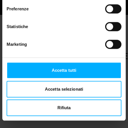
Preferenze
P
Pause
Statistiche
Marketing
SE
SEO Strategy
Accetta tutti
Accetta selezionati
Rifiuta