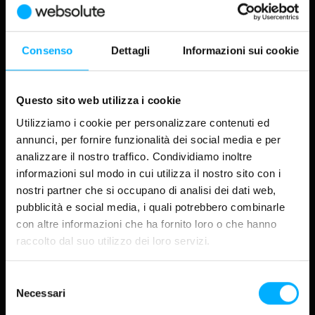
derivano dall’efficacia delle strategie applicate:
campagne SEO, advertising, social media e marketing
automation possono generare margini significativi se
Consenso
Dettagli
Informazioni sui cookie
pianificate correttamente. Con Websolute, il Digital
DISCOVER
About
Marketing diventa un investimento misurabile, capace
di trasformarsi in crescita reale e scalabile.
Progetti
Questo sito web utilizza i cookie
Industry
SERVIZI CORRELATI
Utilizziamo i cookie per personalizzare contenuti ed
annunci, per fornire funzionalità dei social media e per
Magazine
analizzare il nostro traffico. Condividiamo inoltre
VISTA GALLERIA
VISTA GRIGLIA
CORPORATE
informazioni sul modo in cui utilizza il nostro sito con i
Lavora con noi
Investor relations
nostri partner che si occupano di analisi dei dati web,
FOLLOW US
pubblicità e social media, i quali potrebbero combinarle
LinkedIn
con altre informazioni che ha fornito loro o che hanno
Instagram
Facebook
raccolto dal suo utilizzo dei loro servizi.
YouTube
TikTok
Selezione
Necessari
del
consenso