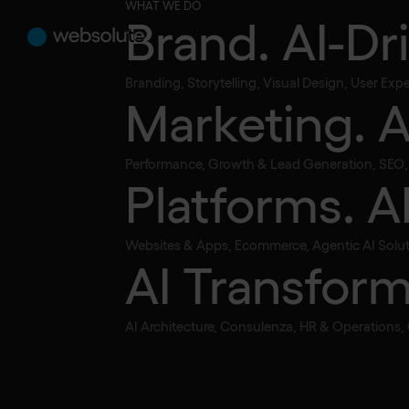
WHAT WE DO
Brand. AI-Dr
Branding, Storytelling, Visual Design, User Ex
Marketing. 
Torna alle FAQ
Quanto costa
Performance, Growth & Lead Generation, SEO, S
Platforms. A
Shopify?
Websites & Apps, Ecommerce, Agentic AI Solut
AI Transform
AI Architecture, Consulenza, HR & Operations
Il costo di un sito su Shopify dipend
personalizzazioni richieste. Si parte 