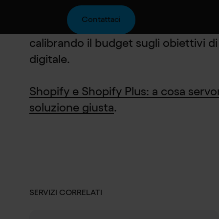
aggiungendo app, design avanzato e 
Contattaci
può crescere. Websolute sviluppa pro
calibrando il budget sugli obiettivi di
digitale.
Shopify e Shopify Plus: a cosa servo
soluzione giusta
.
SERVIZI CORRELATI