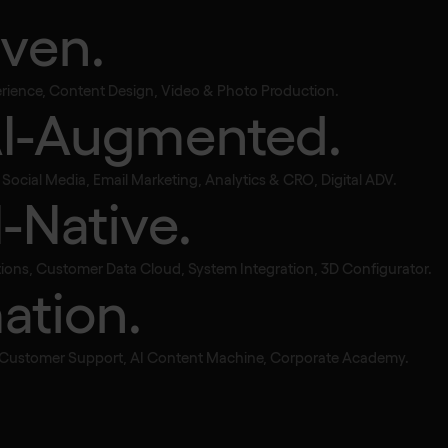
iven.
perience, Content Design, Video & Photo Production.
AI-Augmented.
 fare un sito w
ocial Media, Email Marketing, Analytics & CRO, Digital ADV.
I-Native.
ions, Customer Data Cloud, System Integration, 3D Configurator.
ation.
, Customer Support, AI Content Machine, Corporate Academy.
e dall’abbonamento scelto e dalle
da piani base accessibili, ma