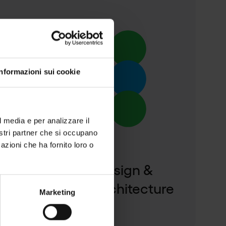
Informazioni sui cookie
Pause
l media e per analizzare il
nostri partner che si occupano
azioni che ha fornito loro o
Content design &
information architecture
Marketing