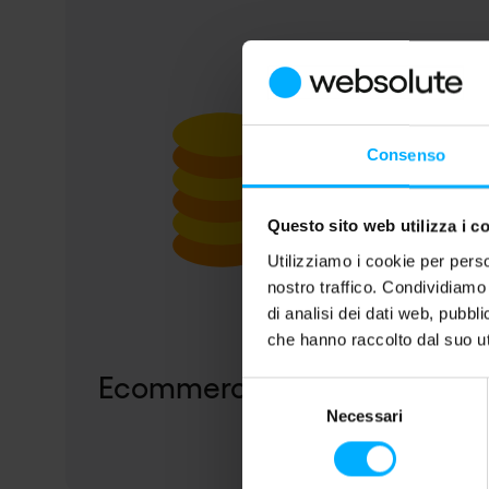
Consenso
Pause
Questo sito web utilizza i c
Utilizziamo i cookie per perso
nostro traffico. Condividiamo 
di analisi dei dati web, pubbl
che hanno raccolto dal suo uti
Ecommerce Development
Selezione
Necessari
del
consenso