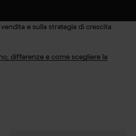
funzionalità dedicate l’investimento
getti Shopify personalizzati,
 vendita e sulla strategia di crescita
no, differenze e come scegliere la