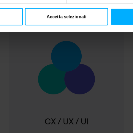
Accetta selezionati
Pause
CX / UX / UI