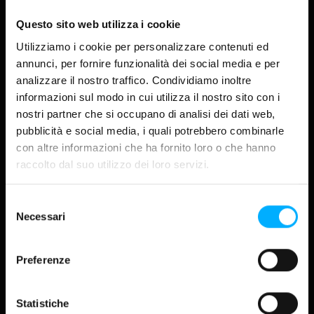
VISTA GALLERIA
VISTA GRIGLIA
Questo sito web utilizza i cookie
Utilizziamo i cookie per personalizzare contenuti ed
DISCOVER
annunci, per fornire funzionalità dei social media e per
About
analizzare il nostro traffico. Condividiamo inoltre
Progetti
informazioni sul modo in cui utilizza il nostro sito con i
nostri partner che si occupano di analisi dei dati web,
Industry
pubblicità e social media, i quali potrebbero combinarle
Magazine
con altre informazioni che ha fornito loro o che hanno
CORPORATE
raccolto dal suo utilizzo dei loro servizi.
Lavora con noi
Investor relations
P
FOLLOW US
Selezione
Pause
LinkedIn
Necessari
del
Instagram
consenso
Facebook
YouTube
Preferenze
TikTok
SE
Statistiche
SEO Strategy