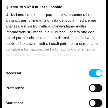
Questo sito web utilizza i cookie
VISTA GALLERIA
VISTA GRIGLIA
Utilizziamo i cookie per personalizzare contenuti ed
DISCOVER
annunci, per fornire funzionalità dei social media e per
About
analizzare il nostro traffico. Condividiamo inoltre
Progetti
informazioni sul modo in cui utilizza il nostro sito con i
nostri partner che si occupano di analisi dei dati web,
Industry
pubblicità e social media, i quali potrebbero combinarle
Magazine
con altre informazioni che ha fornito loro o che hanno
raccolto dal suo utilizzo dei loro servizi.
CORPORATE
Lavora con noi
Investor relations
Selezione
FOLLOW US
LinkedIn
Necessari
P
del
Instagram
consenso
Facebook
YouTube
Preferenze
TikTok
Statistiche