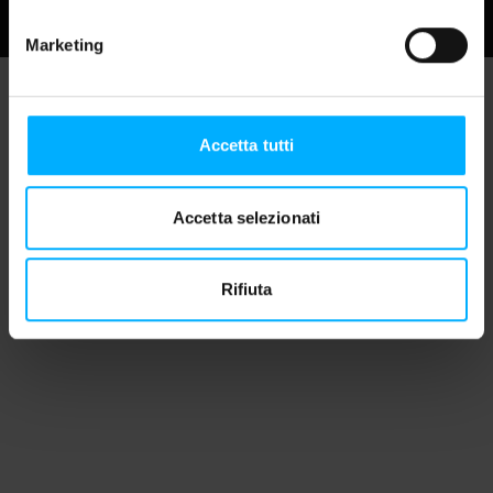
Com
Marketing
Accetta tutti
Accetta selezionati
Rifiuta