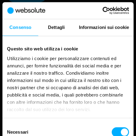
Websolute offre soluzioni integrate per rendere questo
processo semplice ed efficace per rendere la gestione
dei contenuti un percorso fluido: definiamo workflow,
DISCOVER
Consenso
Dettagli
Informazioni sui cookie
About
ruoli, strumenti e check di qualità per garantire
contenuti sempre aggiornati, coerenti e performanti,
Progetti
riducendo il rischio di errori e accelerando il time-to-
Questo sito web utilizza i cookie
Industry
market.
Utilizziamo i cookie per personalizzare contenuti ed
Magazine
annunci, per fornire funzionalità dei social media e per
CORPORATE
SERVIZI CORRELATI
analizzare il nostro traffico. Condividiamo inoltre
Lavora con noi
informazioni sul modo in cui utilizza il nostro sito con i
Investor relations
FOLLOW US
nostri partner che si occupano di analisi dei dati web,
LinkedIn
VISTA GALLERIA
VISTA GRIGLIA
pubblicità e social media, i quali potrebbero combinarle
Instagram
con altre informazioni che ha fornito loro o che hanno
Facebook
YouTube
raccolto dal suo utilizzo dei loro servizi.
TikTok
Selezione
Necessari
del