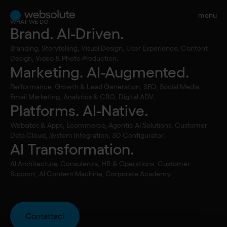
menu
WHAT WE DO
Brand. AI-Driven.
Torna alle FAQ
Branding, Storytelling, Visual Design, User Experience, Content
Design, Video & Photo Production.
Che cos'è la gestione
Marketing. AI-Augmented.
Performance, Growth & Lead Generation, SEO, Social Media,
dei contenuti?
Email Marketing, Analytics & CRO, Digital ADV.
Platforms. AI-Native.
Websites & Apps, Ecommerce, Agentic AI Solutions, Customer
La gestione dei contenuti è il processo con cui testi,
Data Cloud, System Integration, 3D Configurator.
immagini, video e documenti vengono organizzati,
AI Transformation.
pubblicati e mantenuti aggiornati online. Un’efficace
AI Architecture, Consulenza, HR & Operations, Customer
gestione consente di migliorare l’esperienza utente e la
Support, AI Content Machine, Corporate Academy.
presenza digitale di un brand. L’obiettivo è orchestrare il
ciclo di vita dei contenuti in modo strutturato,
collaborativo e coerente con le esigenze aziendali e di
Contattaci
comunicazione.