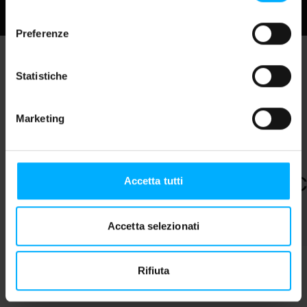
consenso
Preferenze
Statistiche
P
Pause
Marketing
C
Accetta tutti
Website Development
Accetta selezionati
Rifiuta