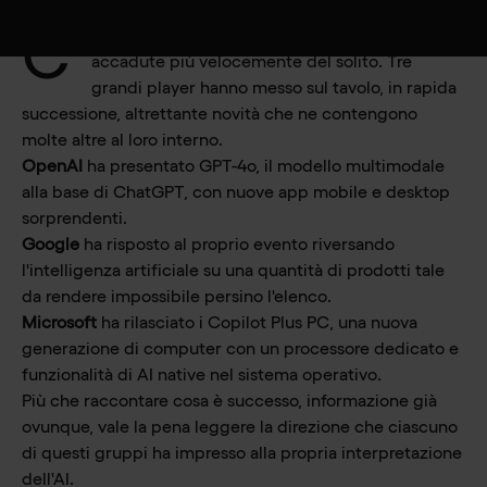
C'
è stata una settimana in cui le cose sono
accadute più velocemente del solito. Tre
grandi player hanno messo sul tavolo, in rapida
successione, altrettante novità che ne contengono
molte altre al loro interno.
OpenAI
ha presentato GPT-4o, il modello multimodale
alla base di ChatGPT, con nuove app mobile e desktop
sorprendenti.
Google
ha risposto al proprio evento riversando
l'intelligenza artificiale su una quantità di prodotti tale
da rendere impossibile persino l'elenco.
Microsoft
ha rilasciato i Copilot Plus PC, una nuova
generazione di computer con un processore dedicato e
funzionalità di AI native nel sistema operativo.
Più che raccontare cosa è successo, informazione già
ovunque, vale la pena leggere la direzione che ciascuno
di questi gruppi ha impresso alla propria interpretazione
dell'AI.