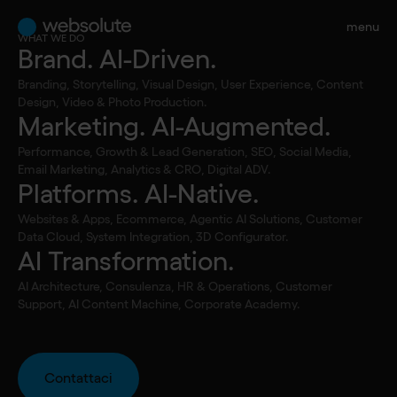
menu
WHAT WE DO
Brand. AI-Driven.
Tutti gli articoli
Branding, Storytelling, Visual Design, User Experience, Content
•
Artificial Intelligence
Podcast
Design, Video & Photo Production.
Marketing. AI-Augmented.
AI 2024: tre
Performance, Growth & Lead Generation, SEO, Social Media,
traiettorie diverse
Email Marketing, Analytics & CRO, Digital ADV.
Platforms. AI-Native.
dietro le novità di
Websites & Apps, Ecommerce, Agentic AI Solutions, Customer
Data Cloud, System Integration, 3D Configurator.
AI Transformation.
ChatGPT, Google
AI Architecture, Consulenza, HR & Operations, Customer
e Microsoft
Support, AI Content Machine, Corporate Academy.
Contattaci