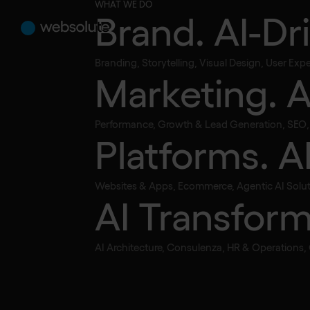
WHAT WE DO
Brand. AI-Dr
Branding, Storytelling, Visual Design, User Ex
Marketing. 
•
Marketing. AI-Augmented.
Podcast
L'intelligenza
Performance, Growth & Lead Generation, SEO, S
Platforms. A
marketing: c
Websites & Apps, Ecommerce, Agentic AI Solut
AI Transform
spendere meg
AI Architecture, Consulenza, HR & Operations