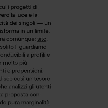
cui i progetti di
o la luce e la
acità dei singoli — un
asforma in un limite.
nera comunque:
sito
,
i solito li guardiamo
nducibili a profili e
o molto più
i e propensioni.
disce così un tesoro
 analizzi gli utenti
rta proposta con
do pura marginalità