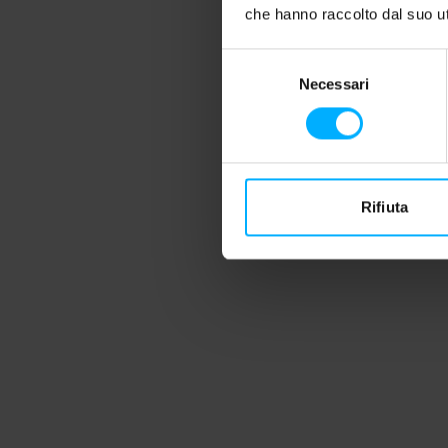
che hanno raccolto dal suo uti
Selezione
Necessari
del
consenso
Rifiuta