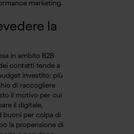
formance marketing.
revedere la
osa in ambito B2B
 dei contatti tende a
udget investito: più
chio di raccogliere
to il motivo per cui
re il digitale,
 buoni per colpa di
cipo la propensione di