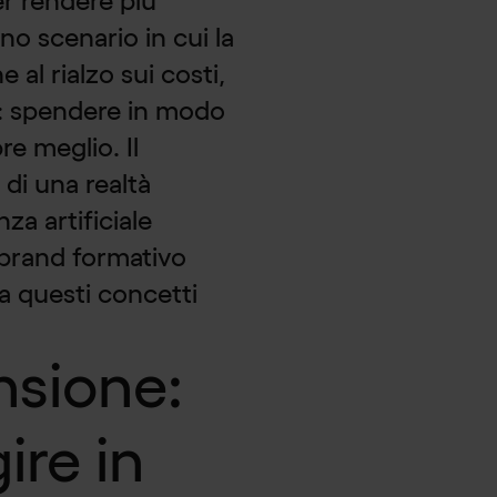
per rendere più
no scenario in cui la
e al rialzo sui costi,
io: spendere in modo
re meglio. Il
 di una realtà
nza artificiale
 brand formativo
a questi concetti
nsione:
ire in