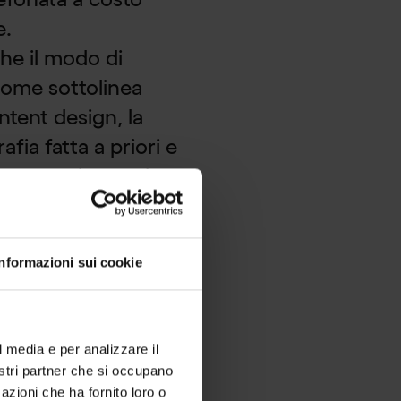
e.
he il modo di
Come sottolinea
ntent design, la
fia fatta a priori e
asformano invece in
ui si dicono le cose
di certi indicatori.
po, ma un gioco di
Informazioni sui cookie
 più virtuoso.
l dato: la
l media e per analizzare il
nostri partner che si occupano
azioni che ha fornito loro o