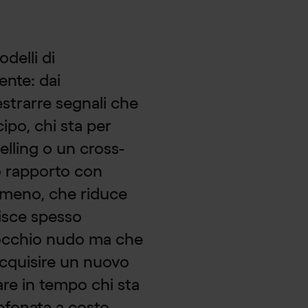
delli di
ente: dai
strarre segnali che
ipo, chi sta per
lling o un cross-
io rapporto con
' meno, che riduce
isce spesso
 occhio nudo ma che
cquisire un nuovo
tare in tempo chi sta
efonata a costo