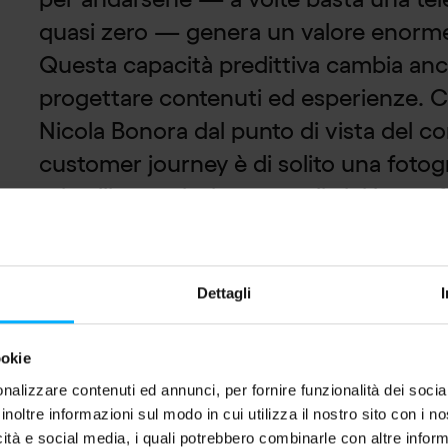
quasi zero — genera un valore enorm
Questa capacità predittiva cambia anc
progettare contenuti ed esperienze. 
Nicola Bonora dal punto di vista del co
customer journey è di solito una fotogra
cristallizzata; i trigger predittivi la tr
una dinamica di relazione elastica, in c
giuste nel momento giusto al verificarsi 
Non più un metto in campo e vedo do
Dettagli
relazione che si innesca in modo molto
ookie
Il presupposto è i
nalizzare contenuti ed annunci, per fornire funzionalità dei socia
inoltre informazioni sul modo in cui utilizza il nostro sito con i 
icità e social media, i quali potrebbero combinarle con altre inform