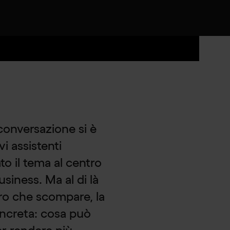
a conversazione si è
vi assistenti
o il tema al centro
siness. Ma al di là
voro che scompare, la
ncreta: cosa può