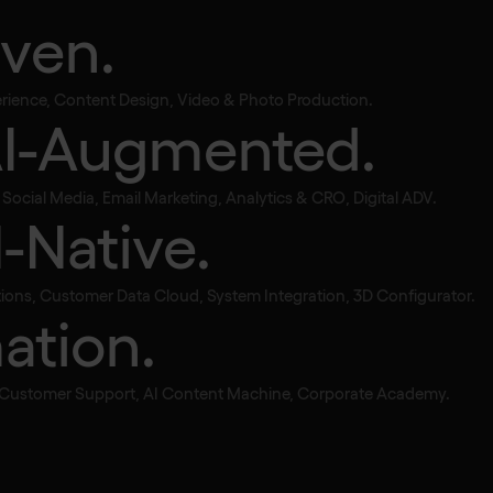
iven.
perience, Content Design, Video & Photo Production.
AI-Augmented.
 artificiale al se
ocial Media, Email Marketing, Analytics & CRO, Digital ADV.
I-Native.
ome usarla ogg
ions, Customer Data Cloud, System Integration, 3D Configurator.
ation.
lio e ottenere 
, Customer Support, AI Content Machine, Corporate Academy.