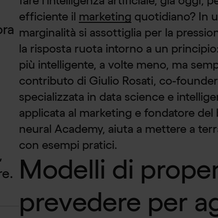
fare l'intelligenza artificiale, già oggi, 
efficiente il
marketing
quotidiano? In u
ora
marginalità si assottiglia per la pression
la risposta ruota intorno a un princip
più intelligente, a volte meno, ma semp
contributo di Giulio Rosati, co-founder
specializzata in data science e intellige
applicata al marketing e fondatore del
neural Academy, aiuta a mettere a terr
con esempi pratici.
,
Modelli di prope
re.
prevedere per ag