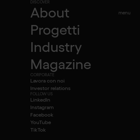
DISCOVER
About
menu
Progetti
Tutti gli articoli
Industry
rvizio del
Magazine
CORPORATE
Lavora con noi
i per
Investor relations
FOLLOW US
LinkedIn
Instagram
di più
Facebook
YouTube
TikTok