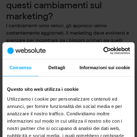
questi cambiamenti sul
marketing?
I cambiamenti sono veloci, gli approcci vanno
costantemente aggiornati. Il marketing deve evolversi e
avanzare per incontrare sia i bisogni primari sia quelli
corollari. Deve essere sempre al passo con i tempi.
È questa la sfida del futuro, una sfida che altro non è che
la concretizzazione di ciò che il marketing è, un’attività
Consenso
Dettagli
Informazioni sui cookie
che ha a che fare con le persone e che deve rispondere
ai loro bisogni.
Lo sforzo, vista la complessità, è di considerare ogni
Questo sito web utilizza i cookie
possibilità, ogni bisogno, essere pronti a rispondere a
ogni necessità, al consumatore che acquista solo online
Utilizziamo i cookie per personalizzare contenuti ed
e a quello che preferisce il punto di vendita fisico.
annunci, per fornire funzionalità dei social media e per
Come si fa marketing in un
analizzare il nostro traffico. Condividiamo inoltre
informazioni sul modo in cui utilizza il nostro sito con i
mondo connesso?
nostri partner che si occupano di analisi dei dati web,
Il viaggio nel digitale non ha fine ed è entusiasmante.
pubblicità e social media, i quali potrebbero combinarle