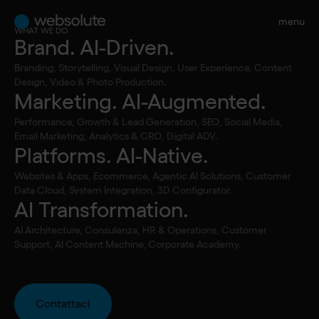
menu
WHAT WE DO
Brand. AI-Driven.
Tutti gli articoli
Branding, Storytelling, Visual Design, User Experience, Content
•
Marketing. AI-Augmented.
Podcast
Design, Video & Photo Production.
Marketing. AI-Augmented.
S1 - E13 People
Performance, Growth & Lead Generation, SEO, Social Media,
care is the new
Email Marketing, Analytics & CRO, Digital ADV.
Platforms. AI-Native.
digital: con
Websites & Apps, Ecommerce, Agentic AI Solutions, Customer
Data Cloud, System Integration, 3D Configurator.
AI Transformation.
Barbara Orsi
AI Architecture, Consulenza, HR & Operations, Customer
Support, AI Content Machine, Corporate Academy.
Contattaci