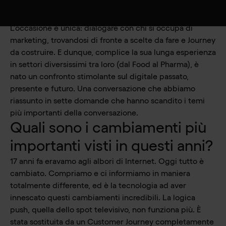
N
Claudio Tonti e Giovanni Ciampaglia incontrano
Barbara Orsi, Marketing Manager di Alfasigma.
L’occasione è unica: dialogare con chi si occupa di
marketing, trovandosi di fronte a scelte da fare e Journey
da costruire. E dunque, complice la sua lunga esperienza
in settori diversissimi tra loro (dal Food al Pharma), è
nato un confronto stimolante sul digitale passato,
presente e futuro. Una conversazione che abbiamo
riassunto in sette domande che hanno scandito i temi
più importanti della conversazione.
Quali sono i cambiamenti più
importanti visti in questi anni?
17 anni fa eravamo agli albori di Internet. Oggi tutto è
cambiato. Compriamo e ci informiamo in maniera
totalmente differente, ed è la tecnologia ad aver
innescato questi cambiamenti incredibili. La logica
push, quella dello spot televisivo, non funziona più. È
stata sostituita da un Customer Journey completamente