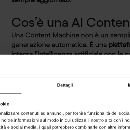
Cos’è una AI Conte
Una Content Machine non è un semplic
generazione automatica. È una
piattaf
integra l’intelligenza artificiale con le
aziendali
.
Il suo cuore è il
dataset configurabile
,
Dettagli
regole, glossario e mental model del b
modo, ogni contenuto viene generato 
ookie
voce, stile e coerenza informativa.
nalizzare contenuti ed annunci, per fornire funzionalità dei socia
inoltre informazioni sul modo in cui utilizza il nostro sito con i 
icità e social media, i quali potrebbero combinarle con altre inform