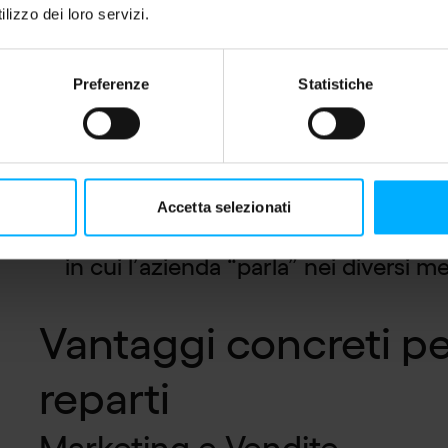
Grazie a un’architettura scalabile, la 
lizzo dei loro servizi.
di:
Produrre contenuti in parallelo per m
Preferenze
Statistiche
(schede prodotto, articoli, FAQ, repor
Assicurare coerenza terminologica 
all’integrazione con knowledge base 
esterne.
Accetta selezionati
Gestire localizzazioni multilingua
pr
in cui l’azienda “parla” nei diversi me
Vantaggi concreti per
reparti
Marketing e Vendite