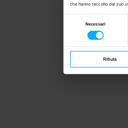
che hanno raccolto dal suo uti
Selezione
Necessari
del
consenso
Rifiuta