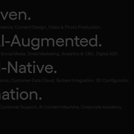
iven.
perience, Content Design, Video & Photo Production.
AI-Augmented.
 ha bisogno di 
ocial Media, Email Marketing, Analytics & CRO, Digital ADV.
I-Native.
hine
ions, Customer Data Cloud, System Integration, 3D Configurator.
ation.
, Customer Support, AI Content Machine, Corporate Academy.