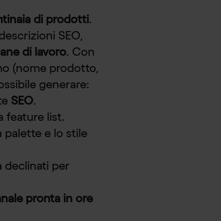
inaia di prodotti
.
descrizioni SEO,
ane di lavoro
. Con
mo (nome prodotto,
ssibile generare:
te
SEO
.
 feature list.
palette e lo stile
à declinati per
ale pronta in ore