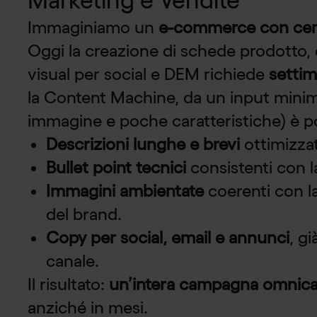
Immaginiamo un
e-commerce con cent
Oggi la creazione di schede prodotto, 
visual per social e DEM richiede
settim
la Content Machine, da un input mini
immagine e poche caratteristiche) è po
Descrizioni lunghe e brevi
ottimizza
Bullet point tecnici
consistenti con la
Immagini ambientate
coerenti con la 
del brand.
Copy per social, email e annunci
, gi
canale.
Il risultato:
un’intera campagna omnican
anziché in mesi.