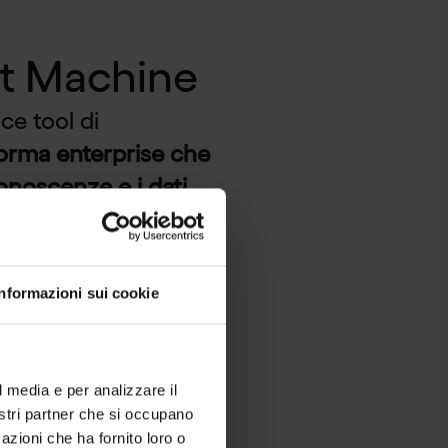
nt Machine
e tool di
orma enterprise che
 conoscenze e i dati
 che definisce
Informazioni sui cookie
rand: in questo
rispettando tono di
l media e per analizzare il
nostri partner che si occupano
azioni che ha fornito loro o