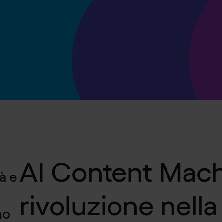
AI Content Machi
tà e
rivoluzione nella
mo