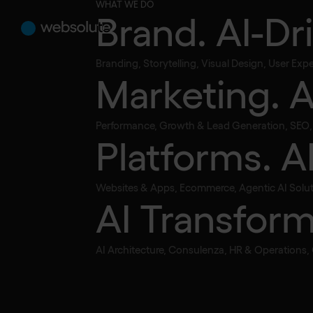
WHAT WE DO
Brand. AI-Dr
Branding, Storytelling, Visual Design, User Ex
Marketing. 
•
Artificial Intelligence
Articolo
Ogni azienda
Performance, Growth & Lead Generation, SEO, S
Platforms. A
Content Mac
Websites & Apps, Ecommerce, Agentic AI Solut
AI Transform
AI Architecture, Consulenza, HR & Operations