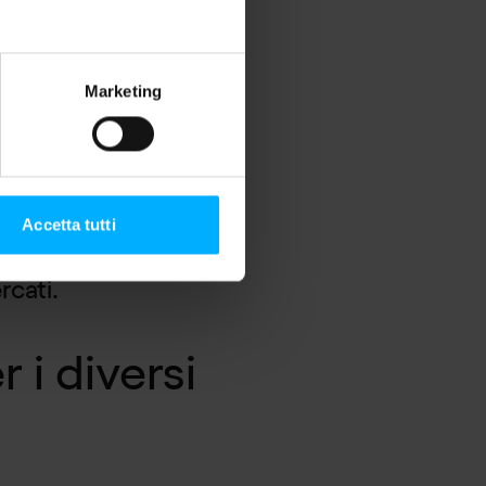
piattaforma consente
igliaia di elementi
Marketing
t, ecc.).
e contestuale
grazie
interne e fonti
Accetta tutti
eservando il modo
rcati.
 i diversi