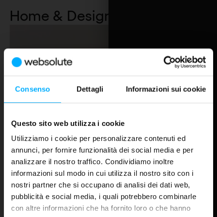
cercando.
Home & Design
20
Pause
Consenso
Dettagli
Informazioni sui cookie
Calligar
Questo sito web utilizza i cookie
Omnichann
Utilizziamo i cookie per personalizzare contenuti ed
annunci, per fornire funzionalità dei social media e per
analizzare il nostro traffico. Condividiamo inoltre
informazioni sul modo in cui utilizza il nostro sito con i
nostri partner che si occupano di analisi dei dati web,
Arper
pubblicità e social media, i quali potrebbero combinarle
Official China Website, System integration
con altre informazioni che ha fornito loro o che hanno