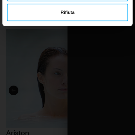
Rifiuta
Mechanical & Engineering
7
Ariston
BKT