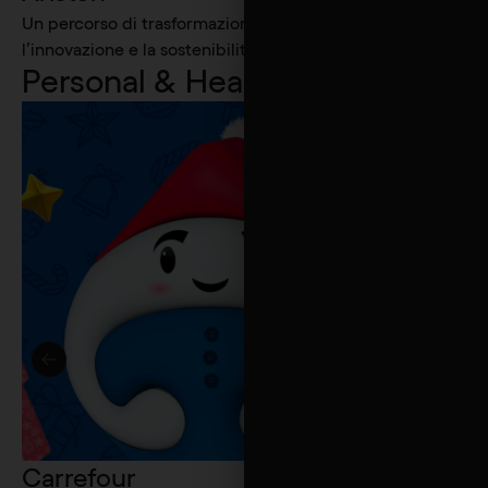
Un percorso di trasformazione digitale verso
Official W
l’innovazione e la sostenibilità
Personal & Healthcare
14
Pause
Centro
Restyling 
experience
Carrefour