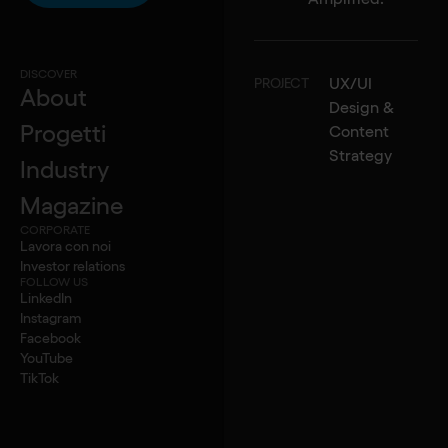
Civic, Public & No-Profit
7
DISCOVER
UX/UI
PROJECT
About
Design &
Progetti
Content
Pause
Strategy
Industry
Magazine
Fondaz
CORPORATE
Lavora con noi
Sito web e
Investor relations
FOLLOW US
coinvolger
LinkedIn
Instagram
Facebook
YouTube
Airalzh Onlus
TikTok
Digital fundraising potenziato
dall’intelligenza artificiale