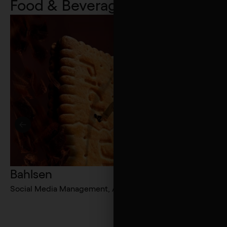
Food & Beverage
12
Bahlsen
Blupur
Social Media Management, ADV Campaign
Customer J
accompagna